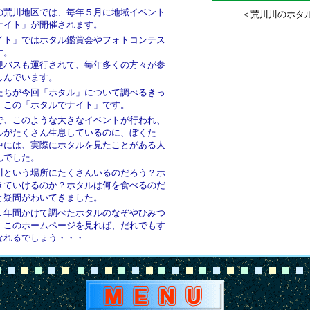
の荒川地区では、毎年５月に地域イベント
＜荒川川のホタ
ナイト」が開催されます。
イト」ではホタル鑑賞会やフォトコンテス
す。
迎バスも運行されて、毎年多くの方々が参
しんでいます。
たちが今回「ホタル」について調べるきっ
、この「ホタルでナイト」です。
で、このような大きなイベントが行われ、
ルがたくさん生息しているのに、ぼくた
中には、実際にホタルを見たことがある人
んでした。
川という場所にたくさんいるのだろう？ホ
きていけるのか？ホタルは何を食べるのだ
と疑問がわいてきました。
１年間かけて調べたホタルのなぞやひみつ
。このホームページを見れば、だれでもす
なれるでしょう・・・