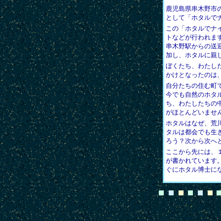
鹿児島県串木野市
として「ホタルで
この「ホタルでナ
トなどが行われま
串木野駅からの送
加し、ホタルに親
ぼくたち、わたし
かけとなったのは
自分たちの住む町
今でも自然のホタ
ち、わたしたちの
がほとんどいませ
ホタルはなぜ、荒
タルは都会でも生
ろう？次から次へ
ここから先には、
が書かれています
ぐにホタル博士に