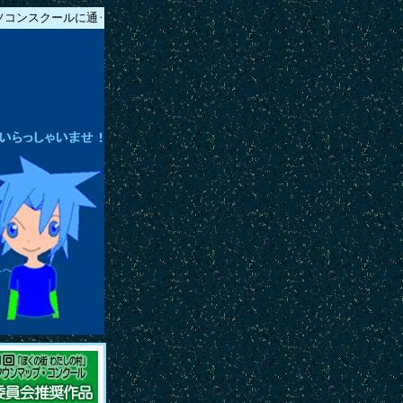
ンスクールに通う小学3年生から中学１年生までの１４名が作成しました