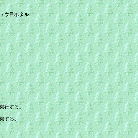
ュウ目ホタル
行する。
発する。