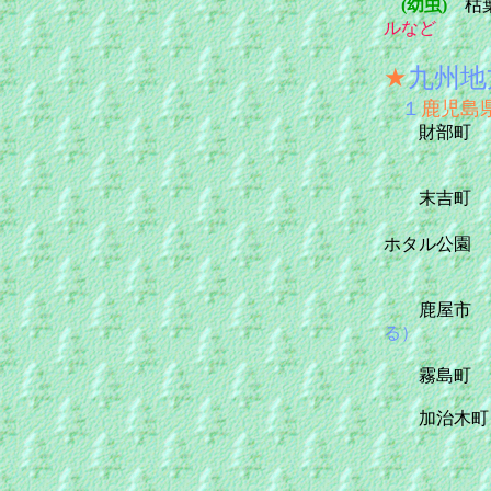
(幼虫)
枯
ルなど
★
九州地
１
鹿児島
財部
中谷小か
末吉
あおき
ホタル公園
鹿屋市 池
る）
霧島町 6
加治木町