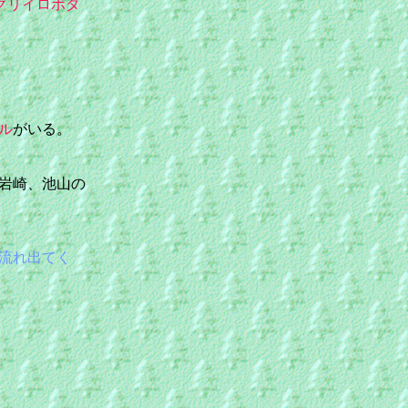
クリイロボタ
ル
がいる。
岩崎、池山の
流れ出てく