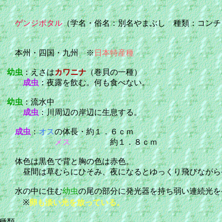
類
ゲンジボタル
（学名・俗名：別名やまぶし 種類：コンチ
州・四国・九州 ※
日本特産種
物
幼虫
：えさは
カワニナ
（巻貝の一種）
成虫
：夜露を飲む。何も食べない。
所
幼虫
：流水中
成虫
：川周辺の岸辺に生息する。
さ
成虫
：
オス
の体長・約１．６ｃｍ
メス
約１．８ｃｍ
色は黒色で背と胸の色は赤色。
むらにひそみ、夜になるとゆっくり飛びながら発
水の中に住む
幼虫
の尾の部分に発光器を持ち弱い連続光を
※
卵も淡い光を放っている。
種類