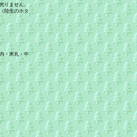
光りません。
（陸生のホタ
内・米丸・中