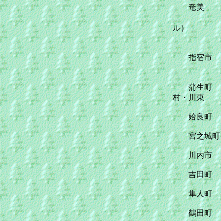
奄美
ル）
指宿市
蒲生町 高
村・川東
姶良町 住
宮之城町 
川内市
吉田町 思
隼人町 
鶴田町 