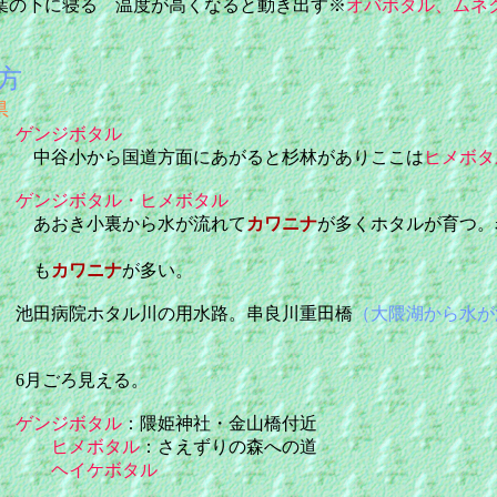
葉の下に寝る 温度が高くなると動き出す※
オバボタル、ムネ
方
県
町
ゲンジボタル
ら国道方面にあがると杉林がありここは
ヒメボタ
町
ゲンジボタル・ヒメボタル
小裏から水が流れて
カワニナ
が多くホタルが育つ。
も
カワニナ
が多い。
田病院ホタル川の用水路。串良川重田橋
（大隈湖から水が
月ごろ見える。
ゲンジボタル
：隈姫神社・金山橋付近
ヒメボタル
：さえずりの森への道
ヘイケボタル