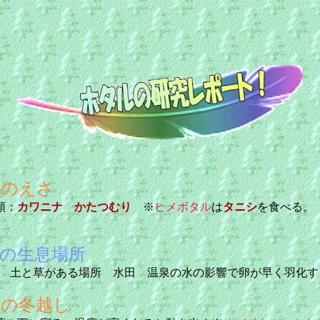
ルのえさ
類：
カワニナ
かたつむり
※
ヒメボタル
は
タニシ
を食べる。
の生息場所
 土と草がある場所 水田 温泉の水の影響で卵が早く羽化す
ルの冬越し