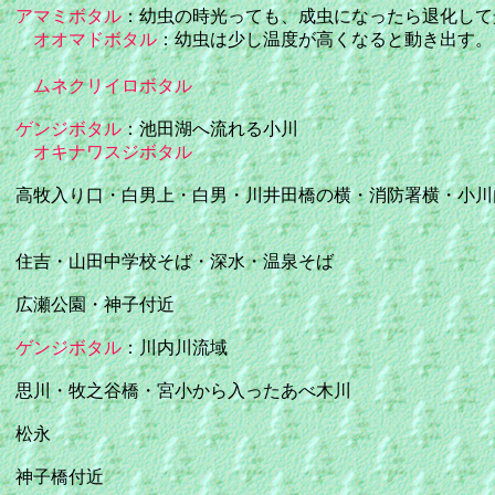
アマミボタル
：幼虫の時光っても、成虫になったら退化して
オオマドボタル
：幼虫は少し温度が高くなると動き出す。
ムネクリイロボタル
ゲンジボタル
：池田湖へ流れる小川
オキナワスジボタル
牧入り口・白男上・白男・川井田橋の横・消防署横・小川
吉・山田中学校そば・深水・温泉そば
広瀬公園・神子付近
ゲンジボタル
：川内川流域
川・牧之谷橋・宮小から入ったあべ木川
松永
神子橋付近