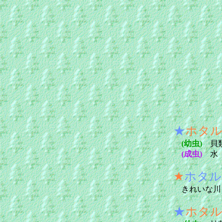
★
ホタ
(幼虫)
貝
(成虫)
水
★
ホタル
きれいな川
★
ホタ