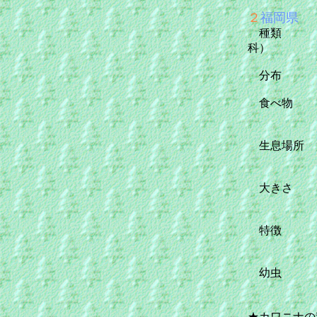
２
福岡県
種
科）
分布 本
食べ
生息場
大き
特徴 体
昼間は草
幼虫 
★カワニナの