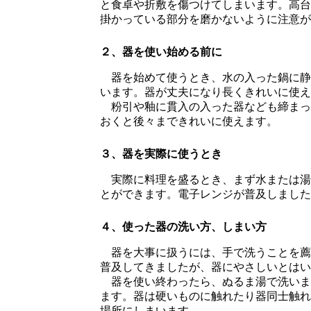
と食卓や折敷を傷つけてしまいます。高台
掛かっている部分を磨かないように注意が
２、器を使い始める前に
器を始めて使うとき、水の入った鍋に静か
います。器が丈夫になり長くきれいに使え
粉引や釉に貫入の入った器なども締まっ
おくと後々まできれいに使えます。
３、器を実際に使うとき
実際に料理を盛るとき、まず水または湯
とができます。電子レンジが普及しました
４、使った器の洗い方、しまい方
器を大事に扱うには、手で洗うことを薦
普及してきましたが、器にやさしいとはい
器を使い終わったら、ぬるま湯で洗いま
ます。器は硬いものに触れたり器同士触れ
場所にしまいます。