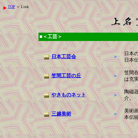
TOP
＞ Link
■＜工芸＞
日本
日本工芸会
日本
笠間
笠間工芸の丘
は充
陶磁
やきものネット
介。
美術
三越美術
本伝