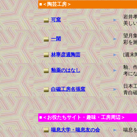
■＜陶芸工房＞
岩井
可窯
美し
望月
一閑
彩を
林寧彦週陶芸
[週末
釉、
釉薬のはなし
考に
日本
白磁工房名張窯
青白
■＜お役たちサイト・趣味・工房周辺＞
喘息大学・喘息友の会
喘息