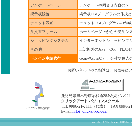
アンケートページ
アンケートや問合せ内容のメ
掲示板設置
掲示板CGIプログラムの作成
チャット設置
チャットCGIプログラムの作
注文書フォーム
ホームページ上からの受注シ
ショッピングシステム
インターネットショッピングシ
その他
上記以外のJava CGI FLA
ドメイン申請代行
co.jpや.comなど、会社や
お問い合わせやご相談は、お気軽に
鹿児島県串木野市昭和通285佐抜ビル201
クリックアート パソコンスクール
TEL 0996-21-2111（代表） FAX 0996-21
パソコン検定試験
E-mail
info@clickart-pc.com
Copyright (C) 2002 Click-art. All Rights R