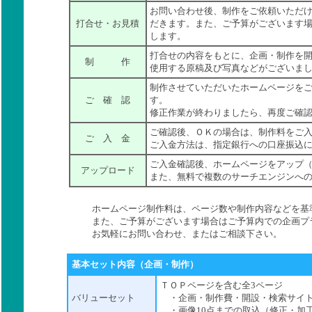
お問い合わせ後、制作をご依頼いただ
打合せ・お見積
だきます。また、ご予算がございます
します。
打合せの内容をもとに、企画・制作を
制 作
使用する原稿及び写真などがございま
制作させていただいたホームページを
ご 確 認
す。
修正作業が終わりましたら、再度ご確
ご確認後、ＯＫの場合は、制作料をご
ご 入 金
ご入金方法は、指定銀行への口座振込
ご入金確認後、ホームページをアップ
アップロード
また、無料で複数のサーチエンジンへ
ホームページ制作料は、ページ数や制作内容などを基
また、ご予算がございます場合はご予算内での企画プ
お気軽にお問い合わせ、またはご相談下さい。
基本セット内容（企画・制作）
ＴＯＰページを含む全3ページ
バリューセット
・企画・制作費・開設・検索サイト
・画像10点までの取込（修正・加