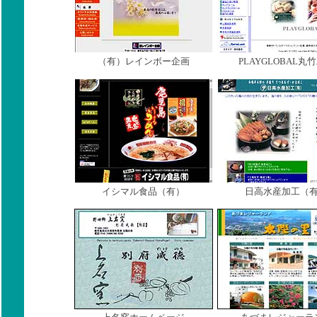
（有）レインボー企画
PLAYGLOBAL丸
イシマル食品（有）
日高水産加工（