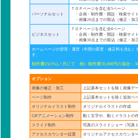
ＴＯＰページを含む全5ページ
パーソナルセット
・企画・制作費・開設・検索サイト
・画像20点までの取込（修正・加
ＴＯＰページを含む全8ページ
ビジネスセット
・企画・制作費・開設・検索サイト
・画像30点までの取込（修正・加
ホームページの管理・運営（年間の変更・修正料を含む）
す。
制作費の
(5%)
／月にて 例）制作費
30,000
円の場合：
3
オプション
画像の修正・加工
上記基本セットを除く画像デ
ページ制作
上記基本セットを除く追加ペ
オリジナルイラスト制作
オリジナルイラストの作成
GIFアニメーション制作
動く文字や、動くイラストの
スライド制作
写真のスライドショー（写真
アクセスカウンター設置
オリジナルアクセスカウンタ